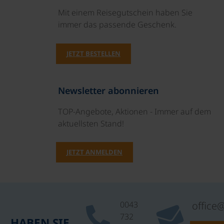
Mit einem Reisegutschein haben Sie
immer das passende Geschenk.
JETZT BESTELLEN
Newsletter abonnieren
TOP-Angebote, Aktionen - Immer auf dem
aktuellsten Stand!
JETZT ANMELDEN
0043
office
732
HABEN SIE