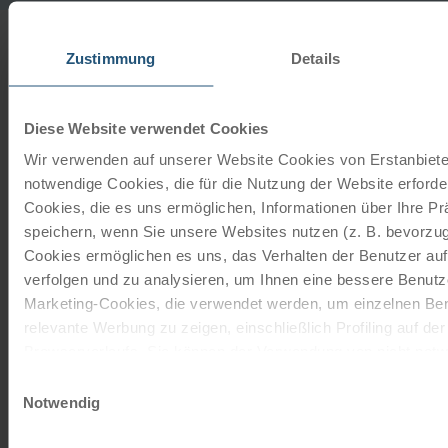
INFO
Zustimmung
Details
ab
€ 90,-
Ihre Leihräder
Diese Website verwendet Cookies
Wir verwenden auf unserer Website Cookies von Erstanbieter
©
Tourenrad Damen klein
notwendige Cookies, die für die Nutzung der Website erforder
24 Gänge | 26"
Cookies, die es uns ermöglichen, Informationen über Ihre P
speichern, wenn Sie unsere Websites nutzen (z. B. bevorzugt
Das 24-Gang Tourenrad ohne Rücktrittbremse ist von
Cookies ermöglichen es uns, das Verhalten der Benutzer au
den Marken Schauff oder Kalkhoff. Die Firma Schauff
verfolgen und zu analysieren, um Ihnen eine bessere Benutze
stellt seit 1945…
Marketing-Cookies, die verwendet werden, um einzelnen Ben
Mehr lesen
relevante Werbung zu zeigen, einschließlich Profiling auf de
Browserverlaufs. Sie können der Verwendung von nicht not
ab
€ 90,-
zustimmen, indem Sie auf die Schaltfläche "Alle akzeptieren"
Einwilligungsauswahl
©
entscheiden, nur notwendige Cookies zu verwenden, indem S
Notwendig
klicken.
Tourenrad Damen klein