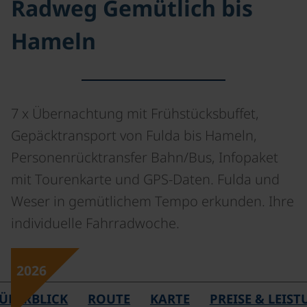
Radweg Gemütlich bis
Hameln
7 x Übernachtung mit Frühstücksbuffet,
Gepäcktransport von Fulda bis Hameln,
Personenrücktransfer Bahn/Bus, Infopaket
mit Tourenkarte und GPS-Daten. Fulda und
Weser in gemütlichem Tempo erkunden. Ihre
individuelle Fahrradwoche.
2026
ÜBERBLICK
ROUTE
KARTE
PREISE & LEIS