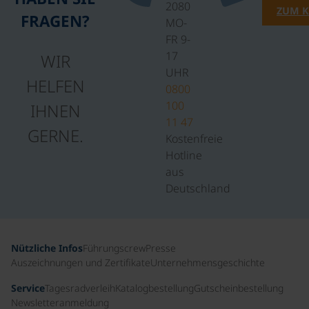
2080
ZUM 
FRAGEN?
MO-
FR 9-
17
WIR
UHR
HELFEN
0800
100
IHNEN
11 47
GERNE.
Kostenfreie
Hotline
aus
Deutschland
Nützliche Infos
Führungscrew
Presse
Auszeichnungen und Zertifikate
Unternehmensgeschichte
Service
Tagesradverleih
Katalogbestellung
Gutscheinbestellung
Newsletteranmeldung