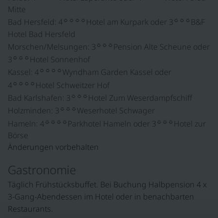
Mitte
☼☼☼☼
☼☼☼
Bad Hersfeld: 4
Hotel am Kurpark oder 3
B&F
Hotel Bad Hersfeld
☼☼☼
Morschen/Melsungen: 3
Pension Alte Scheune oder
☼☼☼
3
Hotel Sonnenhof
☼☼☼☼
Kassel: 4
Wyndham Garden Kassel oder
☼☼☼☼
4
Hotel Schweitzer Hof
☼☼☼
Bad Karlshafen: 3
Hotel Zum Weserdampfschiff
☼☼☼
Holzminden: 3
Weserhotel Schwager
☼☼☼☼
☼☼☼
Hameln: 4
Parkhotel Hameln oder 3
Hotel zur
Börse
Änderungen vorbehalten
Gastronomie
Täglich Frühstücksbuffet. Bei Buchung Halbpension 4 x
3-Gang-Abendessen im Hotel oder in benachbarten
Restaurants.