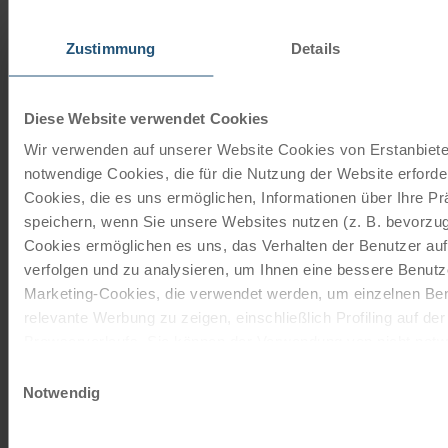
ab
€ 65,-
©
Zustimmung
Details
Tourenrad Herren
7 Gänge | 28"
Diese Website verwendet Cookies
Das 7-Gang Tourenrad mit Rücktrittbremse ist von den
Wir verwenden auf unserer Website Cookies von Erstanbieter
Marken Schauff oder Kalkhoff. Die Firma Schauff stellt
notwendige Cookies, die für die Nutzung der Website erforder
seit 1945…
Cookies, die es uns ermöglichen, Informationen über Ihre P
Mehr lesen
speichern, wenn Sie unsere Websites nutzen (z. B. bevorzugt
Cookies ermöglichen es uns, das Verhalten der Benutzer au
ab
€ 65,-
verfolgen und zu analysieren, um Ihnen eine bessere Benutze
©
Marketing-Cookies, die verwendet werden, um einzelnen Ben
Tourenrad Herren groß
relevante Werbung zu zeigen, einschließlich Profiling auf de
Browserverlaufs. Sie können der Verwendung von nicht not
24 Gänge | 28"
zustimmen, indem Sie auf die Schaltfläche "Alle akzeptieren"
Einwilligungsauswahl
Das 24-Gang Tourenrad mit Freilauffunktion ist von den
entscheiden, nur notwendige Cookies zu verwenden, indem S
Notwendig
Marken Schauff oder Kalkhoff. Die Firma Schauff stellt
klicken.
seit 1945…