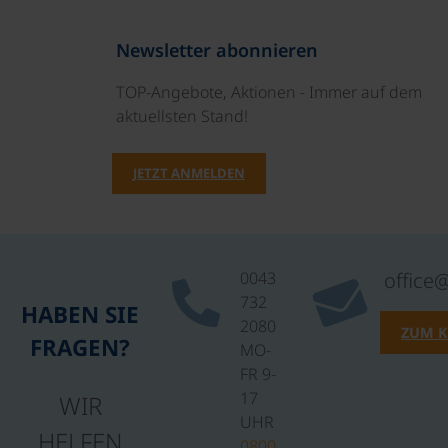
Newsletter abonnieren
TOP-Angebote, Aktionen - Immer auf dem
aktuellsten Stand!
JETZT ANMELDEN
0043
office
732
HABEN SIE
2080
ZUM 
FRAGEN?
MO-
FR 9-
17
WIR
UHR
HELFEN
0800