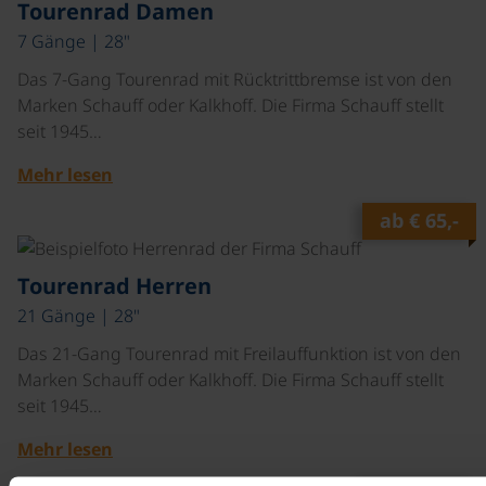
Tourenrad Damen
7 Gänge | 28"
Das 7-Gang Tourenrad mit Rücktrittbremse ist von den
Marken Schauff oder Kalkhoff. Die Firma Schauff stellt
seit 1945…
Mehr lesen
ab
€ 65,-
©
Tourenrad Herren
21 Gänge | 28"
Das 21-Gang Tourenrad mit Freilauffunktion ist von den
Marken Schauff oder Kalkhoff. Die Firma Schauff stellt
seit 1945…
Mehr lesen