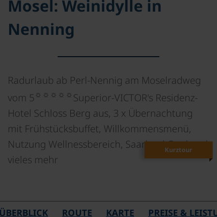
Mosel: Weinidylle in
Nenning
Radurlaub ab Perl-Nennig am Moselradweg
☼☼☼☼☼
vom 5
Superior-VICTOR's Residenz-
Hotel Schloss Berg aus, 3 x Übernachtung
mit Frühstücksbuffet, Willkommensmenü,
Nutzung Wellnessbereich, Saarland Card und
Kurztour
vieles mehr
ÜBERBLICK
ROUTE
KARTE
PREISE & LEIS