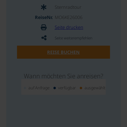
Sternradtour
ReiseNr.
MO6KE26006
Seite drucken
Seite weiterempfehlen
REISE BUCHEN
Wann möchten Sie anreisen?
auf Anfrage
verfügbar
ausgewählt