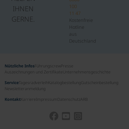
100
IHNEN
11 47
GERNE.
Kostenfreie
Hotline
aus
Deutschland
Nützliche Infos
Führungscrew
Presse
Auszeichnungen und Zertifikate
Unternehmensgeschichte
Service
Tagesradverleih
Katalogbestellung
Gutscheinbestellung
Newsletteranmeldung
Kontakt
Karriere
Impressum
Datenschutz
ARB