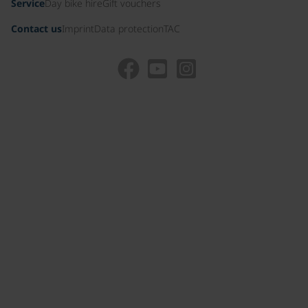
Service
Day bike hire
Gift vouchers
Contact us
Imprint
Data protection
TAC