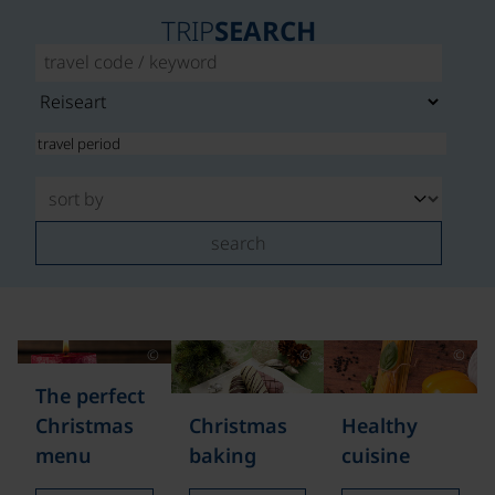
TRIP
SEARCH
search
©
©
©
The perfect
Christmas
Christmas
Healthy
menu
baking
cuisine