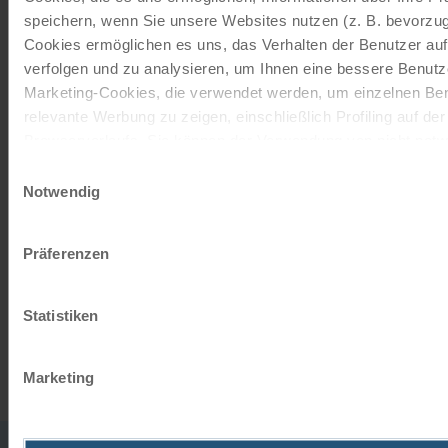
speichern, wenn Sie unsere Websites nutzen (z. B. bevorzugt
Give the gift of unforgettable
Cookies ermöglichen es uns, das Verhalten der Benutzer au
moments!
verfolgen und zu analysieren, um Ihnen eine bessere Benutze
Marketing-Cookies, die verwendet werden, um einzelnen Ben
With a travel voucher you always have the
relevante Werbung zu zeigen, einschließlich Profiling auf de
perfect gift.
Browserverlaufs. Sie können der Verwendung von nicht not
zustimmen, indem Sie auf die Schaltfläche "Alle akzeptieren"
Einwilligungsauswahl
ORDER NOW
entscheiden, nur notwendige Cookies zu verwenden, indem S
Notwendig
klicken.
Impressum
Datenschutz
Präferenzen
Subscribe to our newsletter
TOP offers, promotions - Always up to date!
Statistiken
REGISTER NOW
Marketing