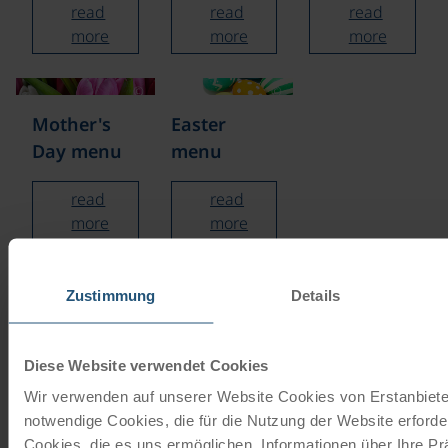
read
read
read
more
more
more
©
©
Mother's
Easter
Day menu
menu
read
read
more
more
Zustimmung
Details
Our travel catalogues
Cycling holidays, cruises and cycle cruises
Diese Website verwendet Cookies
Wir verwenden auf unserer Website Cookies von Erstanbieter
ORDER NOW FREE OF CHARGE
notwendige Cookies, die für die Nutzung der Website erforder
Cookies, die es uns ermöglichen, Informationen über Ihre P