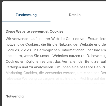
Zustimmung
Details
Unsere Reisekataloge
Radreisen, Kreuzfahrten und
Diese Website verwendet Cookies
Radkreuzfahrten
Wir verwenden auf unserer Website Cookies von Erstanbieter
notwendige Cookies, die für die Nutzung der Website erforder
JETZT KOSTENFREI BESTELLEN
Cookies, die es uns ermöglichen, Informationen über Ihre P
speichern, wenn Sie unsere Websites nutzen (z. B. bevorzugt
Cookies ermöglichen es uns, das Verhalten der Benutzer au
Lade
Schenken Sie unvergessliche
verfolgen und zu analysieren, um Ihnen eine bessere Benutze
Momente!
Marketing-Cookies, die verwendet werden, um einzelnen Ben
relevante Werbung zu zeigen, einschließlich Profiling auf de
Mit einem Reisegutschein haben Sie
Browserverlaufs. Sie können der Verwendung von nicht not
immer das passende Geschenk.
zustimmen, indem Sie auf die Schaltfläche "Alle akzeptieren"
Einwilligungsauswahl
entscheiden, nur notwendige Cookies zu verwenden, indem S
Notwendig
JETZT BESTELLEN
klicken.