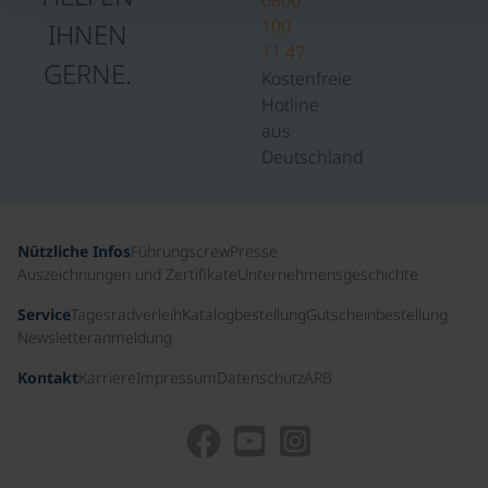
100
IHNEN
11 47
GERNE.
Kostenfreie
Hotline
aus
Deutschland
Nützliche Infos
Führungscrew
Presse
Auszeichnungen und Zertifikate
Unternehmensgeschichte
Service
Tagesradverleih
Katalogbestellung
Gutscheinbestellung
Newsletteranmeldung
Kontakt
Karriere
Impressum
Datenschutz
ARB