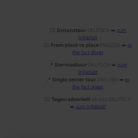
©
©
©
©
🚴‍♂️
Distanztour
DEUTSCH ➡️
zum
Infoblatt
🚴‍♂️
From place to place
ENGLISH ➡️
to
the fact sheet
📍
Sternradtour
DEUTSCH ➡️
zum
Infoblatt
📍
Single center tour
ENGLISH ➡️
to
the fact sheet
🚴‍♂️
Tagesradverleih
ab Linz DEUTSCH
➡️
zum Infoblatt