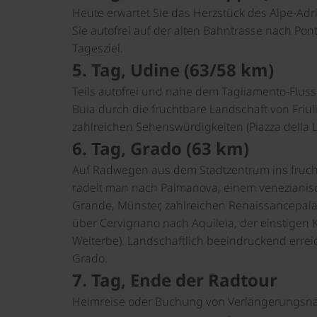
Heute erwartet Sie das Herzstück des Alpe-Adr
Sie autofrei auf der alten Bahntrasse nach Pon
Tagesziel.
5. Tag, Udine (63/58 km)
Teils autofrei und nahe dem Tagliamento-Flus
Buia durch die fruchtbare Landschaft von Friul
zahlreichen Sehenswürdigkeiten (Piazza della Li
6. Tag, Grado (63 km)
Auf Radwegen aus dem Stadtzentrum ins fruch
radelt man nach Palmanova, einem venezianisc
Grande, Münster, zahlreichen Renaissancepalä
über Cervignano nach Aquileia, der einstigen
Welterbe). Landschaftlich beeindruckend erre
Grado.
7. Tag, Ende der Radtour
Heimreise oder Buchung von Verlängerungsnä