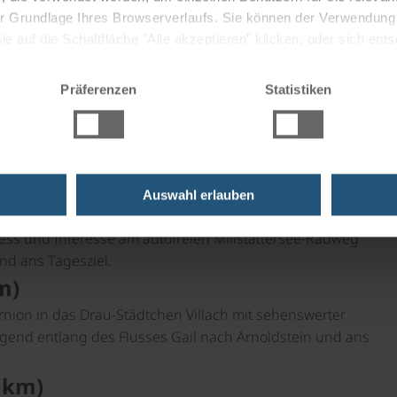
 der Grundlage Ihres Browserverlaufs. Sie können der Verwendun
 auf die Schaltfläche "Alle akzeptieren" klicken, oder sich ent
Sie auf " Ablehnen" klicken.
Präferenzen
Statistiken
eitstellung der Leihräder (falls gebucht) im
lagen. Parken beim Hotel oder dem nahen öffentlichen
km)
Auswahl erlauben
nd nach Obervellach und ins Drautal; vorbei an
ess und Interesse am autofreien Millstättersee-Radweg
nd ans Tagesziel.
m)
nion in das Drau-Städtchen Villach mit sehenswerter
teigend entlang des Flusses Gail nach Arnoldstein und ans
 km)