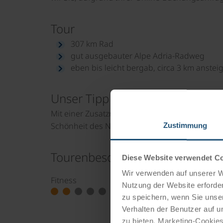
Tour
307 km Rad
gut ausgebauter Alpe Adria-Radweg
eben bis leicht bergab, circa 3 km anstei
Unser Tipp
Mit einer Zusatznacht in Mallnitz und Radausfl
Schönheit des Nationalparks Hohe Tauern.
Zustimmung
Tourenbesonderheiten
Diese Website verwendet C
Wir verwenden auf unserer We
Fitness
Qualität der Ra
Nutzung der Website erforder
zu speichern, wenn Sie unser
Verhalten der Benutzer auf u
zu bieten. Marketing-Cookies