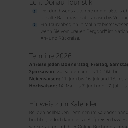
Echt Donau Touristik
Der durchwegs autofreie und großteils ebe
die alte Bahntrasse ab Tarvisio bis Venzon
Ein Tourenbeginn in Mallnitz bietet wesen
wenn Sie vom „rauen Bergdorf“ im Nation
An- und Rückreise.
Termine 2026
Anreise jeden Donnerstag, Freitag, Samsta
Sparsaison:
24. September bis 10. Oktober
Nebensaison:
11. Juni bis 16. Juli und 18. bis
Hochsaison:
14. Mai bis 7. Juni und 17. Juli b
Hinweis zum Kalender
Bei den hellblauen Terminen im Kalender hande
buchbar, jedoch kann es zu Aufpreisen bzw. 
wir Sie, aufgrund Ihrer Online-Buchungsanfrag