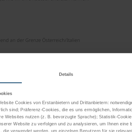
gend an der Grenze Österreich/Italien
ug zum Stappitzer See (14 km, 80 hm) erleben Sie die
Details
ookies
bsite Cookies von Erstanbietern und Drittanbietern: notwendige
dwege
Beschilderung
lich sind; Präferenz-Cookies, die es uns ermöglichen, Informati
e Websites nutzen (z. B. bevorzugte Sprache); Statistik-Cooki
nserer Website zu verfolgen und zu analysieren, um Ihnen eine
, die verwendet werden, um einzelnen Benutzern für sie releva