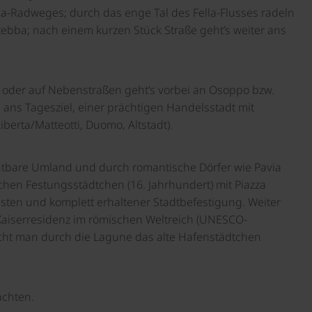
ia-Radweges; durch das enge Tal des Fella-Flusses radeln
tebba; nach einem kurzen Stück Straße geht’s weiter ans
s oder auf Nebenstraßen geht’s vorbei an Osoppo bzw.
i ans Tagesziel, einer prächtigen Handelsstadt mit
berta/Matteotti, Duomo, Altstadt).
tbare Umland und durch romantische Dörfer wie Pavia
hen Festungsstädtchen (16. Jahrhundert) mit Piazza
sten und komplett erhaltener Stadtbefestigung. Weiter
 Kaiserresidenz im römischen Weltreich (UNESCO-
icht man durch die Lagune das alte Hafenstädtchen
chten.