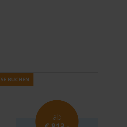
©
ISE BUCHEN
ab
€ 813,-