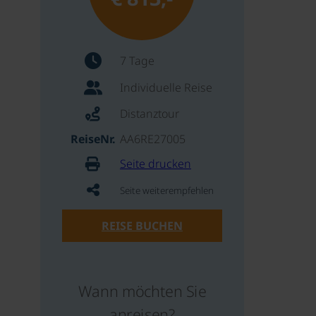
7 Tage
Individuelle Reise
Distanztour
ReiseNr.
AA6RE27005
Seite drucken
Seite weiterempfehlen
REISE BUCHEN
Wann möchten Sie
anreisen?