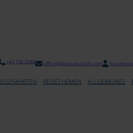
+43 732 2080
office@donautouristik.com
Kundenpor
REUZFAHRTEN
REISETHEMEN
ALLGEMEINES