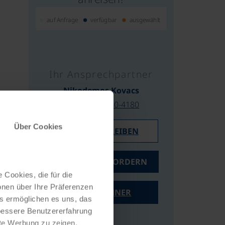
auf Anfrage
verfügbar
ausgewählt
Ihr Ansprechpartner
Nikodemos Kovacs
0043/732/2080-4180
Über Cookies
E-MAIL SCHREIBEN
ANGEBOT ANFORDERN
 Cookies, die für die
onen über Ihre Präferenzen
PREISRECHNER
es ermöglichen es uns, das
 bessere Benutzererfahrung
nte Werbung zu zeigen,