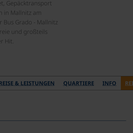
et, Gepäcktransport
n in Mallnitz am
 Bus Grado - Mallnitz
reie und großteils
r Hit.
REISE & LEISTUNGEN
QUARTIERE
INFO
RE