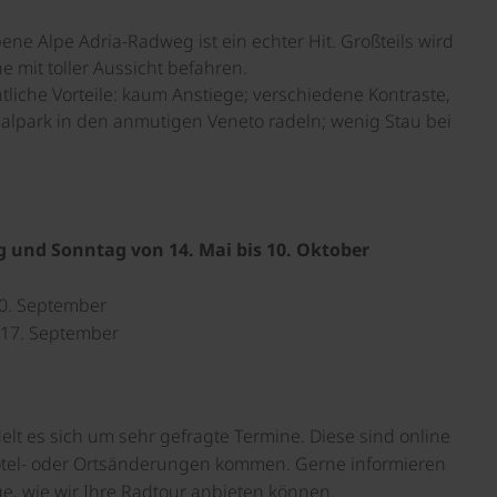
ne Alpe Adria-Radweg ist ein echter Hit. Großteils wird
e mit toller Aussicht befahren.
tliche Vorteile: kaum Anstiege; verschiedene Kontraste,
alpark in den anmutigen Veneto radeln; wenig Stau bei
g und Sonntag von 14. Mai bis 10. Oktober
 20. September
is 17. September
lt es sich um sehr gefragte Termine. Diese sind online
Hotel- oder Ortsänderungen kommen. Gerne informieren
e, wie wir Ihre Radtour anbieten können.